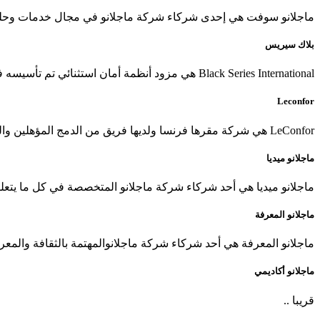
ماجلانو سوفت هي إحدى شركاء شركة ماجلانو في مجال خدمات وحلول 
بلاك سيريس
Black Series International هي مزود أنظمة أمان استثنائي تم تأسيسه في دبي في يناير 2015 مع مجموعة تتضمن تجربة ابتكار أمان متقدمة
Leconfor
LeConfor هي شركة مقرها فرنسا ولديها فريق من الدمج المؤهلين والمبرمجين الأقوياء الذين طوروا العديد من التقنيات في برنامج LeConfor لجعل وجهًا مثيرًا للإعجاب وسهل الاستخدام لأي شخص
ماجلانو ميديا
ماجلانو ميديا هي أحد شركاء شركة ماجلانو المتخصصة في كل ما يتعل
ماجلانو المعرفة
ماجلانو المعرفة هي أحد شركاء شركة ماجلانوالمهتمة بالثقافة والمع
ماجلانو أكاديمي
قريبا ..