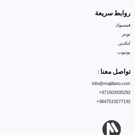
روابط سريعة
فيسبوك
تويتر
لنكدين
يوتيوب
يسرنا التعامل مع ماجلانو , حصلنا على خدمة رائعة وتعامل ممتاز
, شكراً كم
تواصل معنا :
أسكو
info@majillano.com
+971503935292
+9647519277192